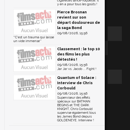
cigarettes lance-roquette, il
y en a pour tous les goûts !
Pierce Brosnan
revient sur son
départ douloureux de
la saga Bond
09/08/2026, 15:56
''C'est un trauma qui laisse
un vide immense''
Classement : le top 10
des films les plus
détestés !
09/08/2026, 15:56
Jar Jar vs. Jacob ... Fight !
Quantum of Solace :
Interview de Chris
Corbould
09/08/2026, 15:56
Superviseur des effets
spéciaux sur BATMAN
BEGINS et THE DARK
KNIGHT, Chris Corbould
supervise également tous
les James Bond depuis
GOLDENEYE. Interview !