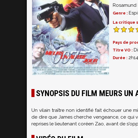
Rosamund 
Esp
Genre :
La critique
Pays de pro
D
Titre VO :
2h1
Durée :
SYNOPSIS DU FILM MEURS UN 
Un vilain traître non identifié fait échouer une m
de dire que James cherche vengeance, ce qui va 
reprises le lieutenant coréen Zao, avant de s'o