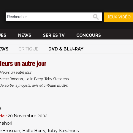
JEUX VIDÉO
UES
NEWS
SÉRIES TV
CONCOURS
EWS
CRITIQUE
DVD & BLU-RAY
eurs un autre jour
Meurs un autre jour
ierce Brosnan, Halle Berry, Toby Stephens
sortie, synopsis, avis et critique du film
2
20 Novembre 2002
ie :
mahori
e Brosnan
,
Halle Berry
,
Toby Stephens
,