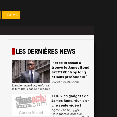
CINÉMA
LES DERNIÈRES NEWS
Pierce Brosnan a
trouvé le James Bond
SPECTRE "trop long
et sans profondeur"
09/08/2026, 15:56
L'ancien agent 007 enfonce
le film mais pas Daniel Craig
TOUS les gadgets de
James Bond réunis en
une seule vidéo !
09/08/2026, 15:56
De la montre laser aux