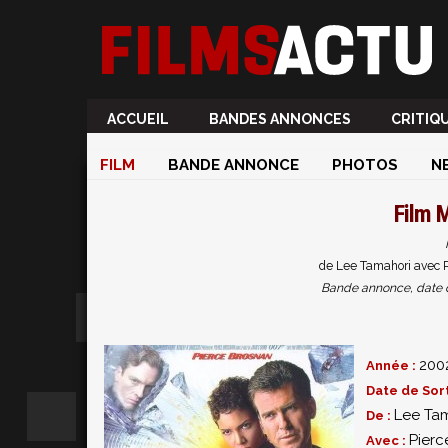
ACCUEIL
BANDES ANNONCES
CRITIQ
FILM
BANDE ANNONCE
PHOTOS
N
Film
M
de Lee Tamahori avec P
Bande annonce, date de 
200
Année :
Date de Sort
Lee Ta
De :
Pierc
Avec :