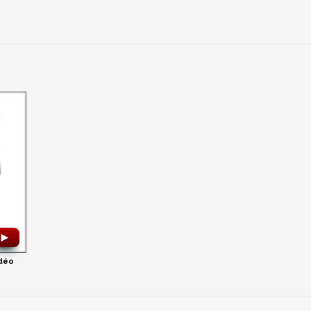
►
idéo