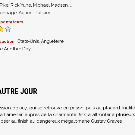
Pike
,
Rick Yune
,
Michael Madsen
,
...
ionnage
,
Action
,
Policier
 spectateurs
États-Unis, Angleterre
duction :
ie Another Day
4
AUTRE JOUR
ission de 007, qui se retrouve en prison, puis au placard. Inutile
l'amener, auprès de la charmante Jinx, à affronter à plusieurs
pposer au finish au dangereux mégalomane Gustav Graves...