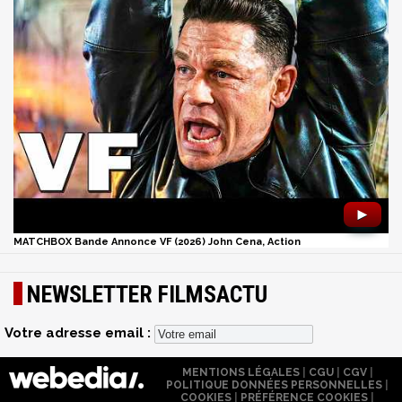
►
MATCHBOX Bande Annonce VF (2026) John Cena, Action
NEWSLETTER FILMSACTU
Votre adresse email :
MENTIONS LÉGALES
|
CGU
|
CGV
|
POLITIQUE DONNÉES PERSONNELLES
|
COOKIES
|
PRÉFÉRENCE COOKIES
|