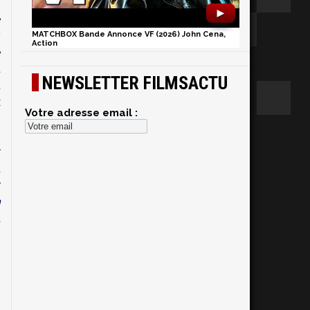
►
e
,
MATCHBOX Bande Annonce VF (2026) John Cena,
Action
e
t
NEWSLETTER FILMSACTU
u
x
Votre adresse email :
r
t
r
n
a