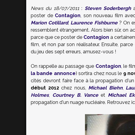
News du 18/07/2011
:
Steven Soderbergh
a
poster de
Contagion
, son nouveau film av
Marion Cotillard
,
Laurence Fishburne
? On es
ressemblent étrangement. Alors bien sûr, on a
parce que ce poster de
Contagion
a certaine
film, et non par son réalisateur. Ensuite, pa
du jeu des sept erreurs, amusez-vous !
On rappelle au passage que
Contagion
, le f
la bande annonce
) sortira chez nous le
9 no
cités devront faire face à la propagation d'u
début 2012
chez nous,
Michael Biehn
,
Lau
Holmes
,
Courtney B. Vance
et
Michael Ek
propagation d'un nuage nucléaire. Retrouvez ic