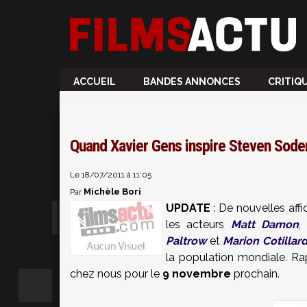
ACCUEIL
BANDES ANNONCES
CRITIQ
Quand Xavier Gens inspire Steven Soder
Le 18/07/2011 à 11:05
Michèle Bori
Par
UPDATE
: De nouvelles aff
les acteurs
Matt Damon
Paltrow
et
Marion Cotillar
la population mondiale. Rap
chez nous pour le
9 novembre
prochain.