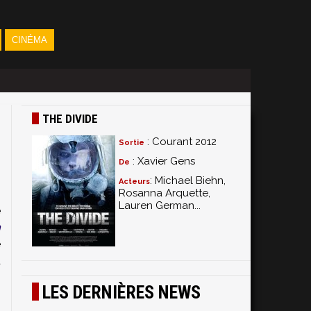
CINÉMA
THE DIVIDE
: Courant 2012
Sortie
: Xavier Gens
De
: Michael Biehn,
Acteurs
Rosanna Arquette,
Lauren German...
e
h
e
u
LES DERNIÈRES NEWS