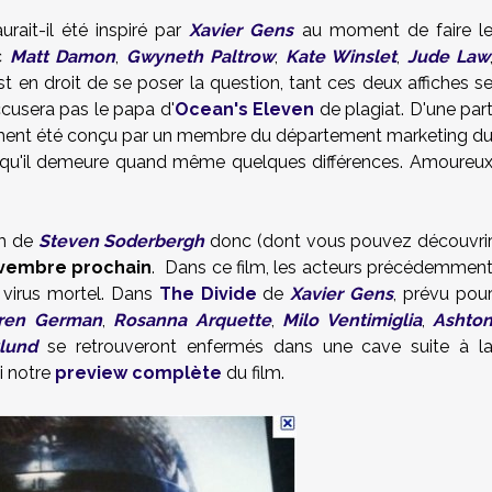
urait-il été inspiré par
Xavier Gens
au moment de faire l
ec
Matt Damon
,
Gwyneth Paltrow
,
Kate Winslet
,
Jude Law
t en droit de se poser la question, tant ces deux affiches s
ccusera pas le papa d'
Ocean's Eleven
de plagiat. D'une par
ment été conçu par un membre du département marketing d
rce qu'il demeure quand même quelques différences. Amoureu
ilm de
Steven Soderbergh
donc (dont vous pouvez découvri
vembre prochain
. Dans ce film, les acteurs précédemmen
n virus mortel. Dans
The Divide
de
Xavier Gens
, prévu pou
ren German
,
Rosanna Arquette
,
Milo Ventimiglia
,
Ashto
lund
se retrouveront enfermés dans une cave suite à l
i notre
preview complète
du film.