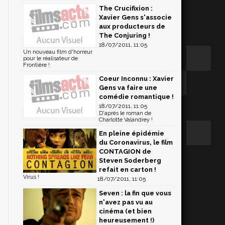
The Crucifixion :
Xavier Gens s'associe
aux producteurs de
The Conjuring !
18/07/2011, 11:05
Un nouveau film d'horreur
pour le réalisateur de
Frontière !
Coeur Inconnu : Xavier
Gens va faire une
comédie romantique !
18/07/2011, 11:05
D'après le roman de
Charlotte Valandrey !
En pleine épidémie
du Coronavirus, le film
CONTAGION de
Steven Soderberg
refait en carton !
Virus !
18/07/2011, 11:05
Seven : la fin que vous
n'avez pas vu au
cinéma (et bien
heureusement !)