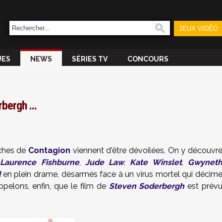
JEUX VIDÉO
UES
NEWS
SÉRIES TV
CONCOURS
bergh ...
iches de
Contagion
viennent d'être dévoilées. On y découvr
,
Laurence Fishburne
,
Jude Law
,
Kate Winslet
,
Gwynet
d
en plein drame, désarmés face à un virus mortel qui décim
pelons, enfin, que le film de
Steven Soderbergh
est prév