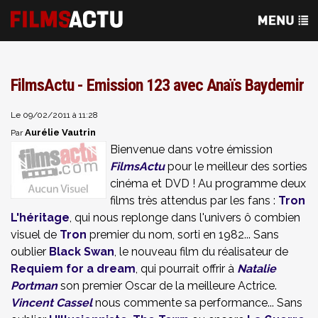
FilmsActu - Emission 123 avec Anaïs Baydemir
Le 09/02/2011 à 11:28
Aurélie Vautrin
Par
Bienvenue dans votre émission
FilmsActu
pour le meilleur des sorties
cinéma et DVD ! Au programme deux
films très attendus par les fans :
Tron
L'héritage
, qui nous replonge dans l'univers ô combien
visuel de
Tron
premier du nom, sorti en 1982... Sans
oublier
Black Swan
, le nouveau film du réalisateur de
Requiem for a dream
, qui pourrait offrir à
Natalie
Portman
son premier Oscar de la meilleure Actrice.
Vincent Cassel
nous commente sa performance... Sans