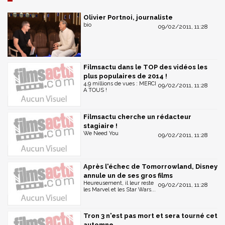
Olivier Portnoi, journaliste
bio
09/02/2011, 11:28
Filmsactu dans le TOP des vidéos les
plus populaires de 2014 !
4,9 millions de vues : MERCI
09/02/2011, 11:28
A TOUS !
Filmsactu cherche un rédacteur
stagiaire !
We Need You
09/02/2011, 11:28
Après l'échec de Tomorrowland, Disney
annule un de ses gros films
Heureusement, il leur reste
09/02/2011, 11:28
les Marvel et les Star Wars...
Tron 3 n'est pas mort et sera tourné cet
automne