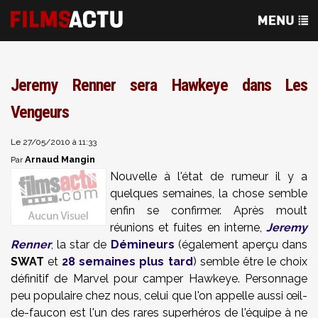
Jeremy Renner sera Hawkeye dans Les
Vengeurs
Le 27/05/2010 à 11:33
Arnaud Mangin
Par
Nouvelle à l'état de rumeur il y a
quelques semaines, la chose semble
enfin se confirmer. Après moult
réunions et fuites en interne,
Jeremy
Renner
, la star de
Démineurs
(également aperçu dans
SWAT
et
28 semaines plus tard
) semble être le choix
définitif de Marvel pour camper Hawkeye. Personnage
peu populaire chez nous, celui que l'on appelle aussi œil-
de-faucon est l'un des rares superhéros de l'équipe à ne