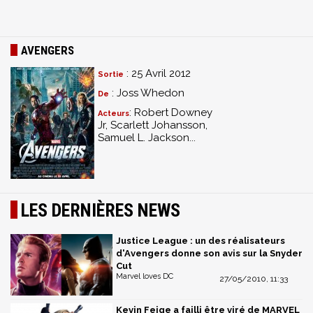
AVENGERS
: 25 Avril 2012
Sortie
: Joss Whedon
De
: Robert Downey
Acteurs
Jr, Scarlett Johansson,
Samuel L. Jackson...
LES DERNIÈRES NEWS
Justice League : un des réalisateurs
d'Avengers donne son avis sur la Snyder
Cut
Marvel loves DC
27/05/2010, 11:33
Kevin Feige a failli être viré de MARVEL