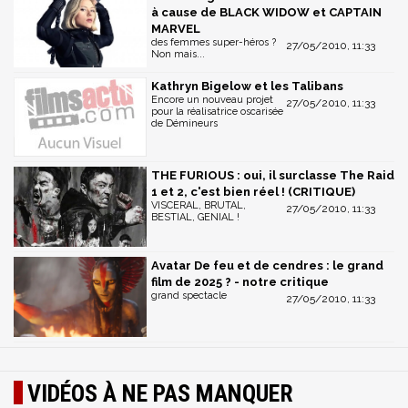
à cause de BLACK WIDOW et CAPTAIN
MARVEL
des femmes super-héros ?
27/05/2010, 11:33
Non mais...
Kathryn Bigelow et les Talibans
Encore un nouveau projet
27/05/2010, 11:33
pour la réalisatrice oscarisée
de Démineurs
THE FURIOUS : oui, il surclasse The Raid
1 et 2, c'est bien réel ! (CRITIQUE)
VISCERAL, BRUTAL,
27/05/2010, 11:33
BESTIAL, GENIAL !
Avatar De feu et de cendres : le grand
film de 2025 ? - notre critique
grand spectacle
27/05/2010, 11:33
VIDÉOS À NE PAS MANQUER