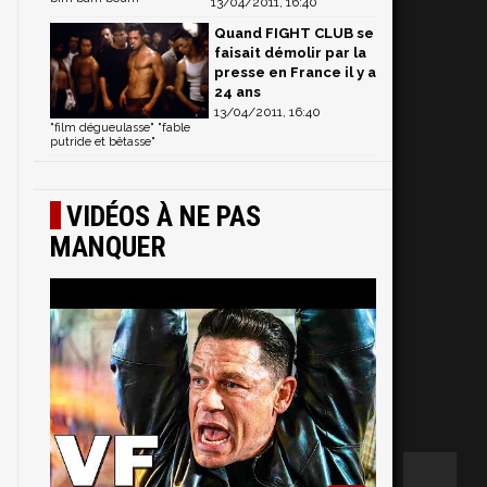
13/04/2011, 16:40
Quand FIGHT CLUB se
faisait démolir par la
presse en France il y a
24 ans
13/04/2011, 16:40
"film dégueulasse" "fable
putride et bêtasse"
VIDÉOS À NE PAS
MANQUER