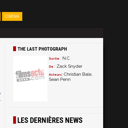
CINÉMA
THE LAST PHOTOGRAPH
: N.C.
Sortie
: Zack Snyder
De
: Christian Bale,
Acteurs
Sean Penn
,
n
e
s
n
LES DERNIÈRES NEWS