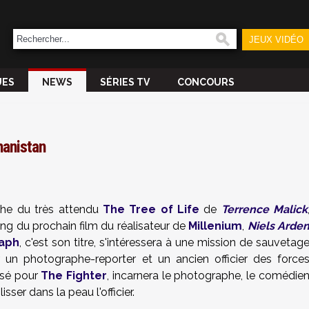
JEUX VIDÉO
UES
NEWS
SÉRIES TV
CONCOURS
hanistan
fiche du très attendu
The Tree of Life
de
Terrence Malick
ting du prochain film du réalisateur de
Millenium
,
Niels Arde
raph
, c'est son titre, s'intéressera à une mission de sauvetag
un photographe-reporter et un ancien officier des force
isé pour
The Fighter
, incarnera le photographe, le comédie
isser dans la peau l'officier.