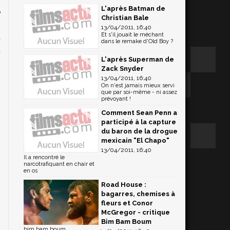
L'après Batman de
e
Christian Bale
.
13/04/2011, 16:40
Et s'il jouait le méchant
d
dans le remake d'Old Boy ?
u
L'après Superman de
Zack Snyder
13/04/2011, 16:40
On n'est jamais mieux servi
que par soi-même - ni assez
prévoyant !
Comment Sean Penn a
participé à la capture
du baron de la drogue
mexicain "El Chapo"
13/04/2011, 16:40
Il a rencontré le
narcotrafiquant en chair et
en os
Road House :
bagarres, chemises à
fleurs et Conor
McGregor - critique
Bim Bam Boum
bim bam boum