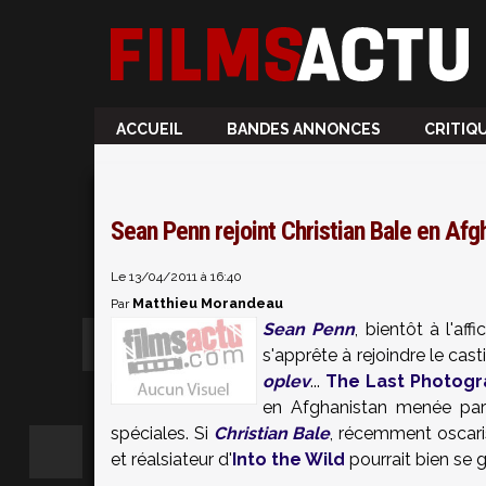
ACCUEIL
BANDES ANNONCES
CRITIQ
Sean Penn rejoint Christian Bale en Afg
Le 13/04/2011 à 16:40
Matthieu Morandeau
Par
Sean Penn
, bientôt à l'af
s'apprête à rejoindre le cas
oplev
...
The Last Photog
en Afghanistan menée par 
spéciales. Si
Christian Bale
, récemment oscar
et réalsiateur d'
Into the Wild
pourrait bien se gl