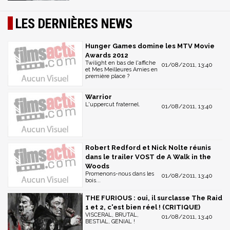
LES DERNIÈRES NEWS
Hunger Games domine les MTV Movie
Awards 2012
Twilight en bas de l'affiche
01/08/2011, 13:40
et Mes Meilleures Amies en
première place ?
Warrior
L'uppercut fraternel.
01/08/2011, 13:40
Robert Redford et Nick Nolte réunis
dans le trailer VOST de A Walk in the
Woods
Promenons-nous dans les
01/08/2011, 13:40
bois...
THE FURIOUS : oui, il surclasse The Raid
1 et 2, c'est bien réel ! (CRITIQUE)
VISCERAL, BRUTAL,
01/08/2011, 13:40
BESTIAL, GENIAL !