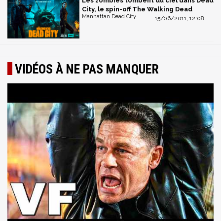
Les zombies tombent du ciel dans Dead
City, le spin-off The Walking Dead
Manhattan Dead City
15/06/2011, 12:08
VIDÉOS À NE PAS MANQUER