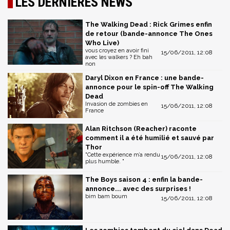
LES DERNIÈRES NEWS
The Walking Dead : Rick Grimes enfin
de retour (bande-annonce The Ones
Who Live)
vous croyez en avoir fini
15/06/2011, 12:08
avec les walkers ? Eh bah
non
Daryl Dixon en France : une bande-
annonce pour le spin-off The Walking
Dead
Invasion de zombies en
15/06/2011, 12:08
France
Alan Ritchson (Reacher) raconte
comment il a été humilié et sauvé par
Thor
"Cette expérience m’a rendu
15/06/2011, 12:08
plus humble. "
The Boys saison 4 : enfin la bande-
annonce... avec des surprises !
bim bam boum
15/06/2011, 12:08