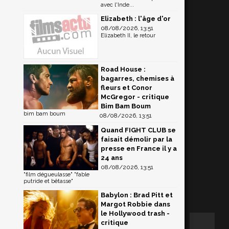
avec l'Inde...
Elizabeth : l'âge d'or
08/08/2026, 13:51
Elizabeth II, le retour
Road House :
bagarres, chemises à
fleurs et Conor
McGregor - critique
Bim Bam Boum
bim bam boum
08/08/2026, 13:51
Quand FIGHT CLUB se
faisait démolir par la
presse en France il y a
24 ans
08/08/2026, 13:51
"film dégueulasse" "fable
putride et bêtasse"
Babylon : Brad Pitt et
Margot Robbie dans
le Hollywood trash -
critique