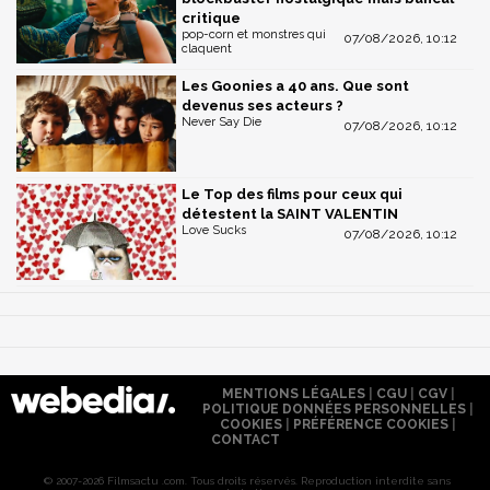
critique
pop-corn et monstres qui
07/08/2026, 10:12
claquent
Les Goonies a 40 ans. Que sont
devenus ses acteurs ?
Never Say Die
07/08/2026, 10:12
Le Top des films pour ceux qui
détestent la SAINT VALENTIN
Love Sucks
07/08/2026, 10:12
MENTIONS LÉGALES
|
CGU
|
CGV
|
POLITIQUE DONNÉES PERSONNELLES
|
COOKIES
|
PRÉFÉRENCE COOKIES
|
CONTACT
© 2007-2026 Filmsactu .com. Tous droits réservés. Reproduction interdite sans