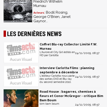
Friedrich Wilhelm
Murnau
: Bodil Rosing,
Acteurs
George O'Brien, Janet
Gaynor...
LES DERNIÈRES NEWS
Coffret Blu-ray Collector Limité F.W.
Murnau
L'Aurore et City Girl édités en
24/11/2009, 08:57
HD par Carlotta
Interview Carlotta Films : planning
septembre à décembre
L'éditeur Carlotta nous parle
24/11/2009, 08:57
des sorties DVD et Blu-ray
du second semestre 2010.
Road House : bagarres, chemises à
fleurs et Conor McGregor - critique Bim
Bam Boum
bim bam boum
24/11/2009, 08:57