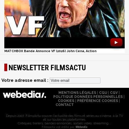
►
MATCHBOX Bande Annonce VF (2026) John Cena, Action
NEWSLETTER FILMSACTU
Votre adresse email :
MENTIONS LÉGALES
|
CGU
|
CGV
|
POLITIQUE DONNÉES PERSONNELLES
|
COOKIES
|
PRÉFÉRENCE COOKIES
|
CONTACT
Depuis 2007, FilmsActu couvre l'actualité des films et séries au cinéma, à la TV
et sur toutes les plateformes.
Critiques, trailers, bandes-annonces, sorties vidéo, streaming...
Filmsactu est édité par
Webedia