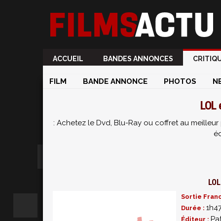
ACCUEIL
BANDES ANNONCES
CRITIQ
FILM
BANDE ANNONCE
PHOTOS
N
LOL 
: Achetez le Dvd, Blu-Ray ou coffret au meille
éd
LOL
Sortie Fran
1h4
Durée :
Pa
Éditeur :