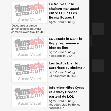
Le Nouveau : le
chaînon manquant
entre LOL et Les
Beaux Gosses ?
09/08/2026, 16:43
Découvrez la bande
annonce de la nouvelle
comédie avec Max Boublil...
LOL Made in USA : le
flop programmé a
bien eu lieu
09/08/2026, 16:43
Flop Made in USA ...
Les textos bientôt
autorisés au cinéma ?
09/08/2026, 16:43
La news VDM du jour ...
Interview Miley Cyrus
et Ashley Greene
parlent de LOL
09/08/2026, 16:43
Vous êtes plus Twitter ou
Facebook..?