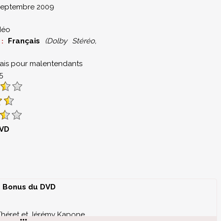
Septembre 2009
déo
Français
(Dolby Stéréo,
 :
ais pour malentendants
5
DVD
Bonus du DVD
 Théret et Jérémy Kapone