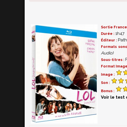
- Clip de "Little Sister"
- Galerie photos
- Bande-annonce
Sortie France
1h47
Durée :
Path
Éditeur :
Formats son
Audio)
Sous-titres :
Format Image
Image :
Son :
Bonus :
Voir le test