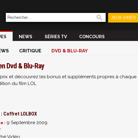
JEUX VIDÉO
UES
NEWS
SÉRIES TV
CONCOURS
EWS
CRITIQUE
DVD & BLU-RAY
en Dvd & Blu-Ray
ur prix et découvrez les bonus et suppléments propres à chaque
ition du film LOL
 : Coffret LOLBOX
9 Septembre 2009
ce :
7
thé Vidéo