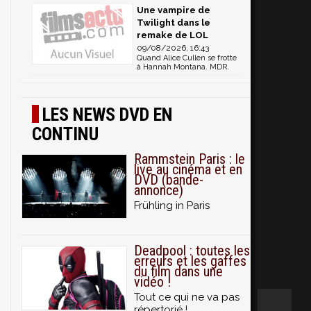
Une vampire de
Twilight dans le
remake de LOL
09/08/2026, 16:43
Quand Alice Cullen se frotte
à Hannah Montana. MDR.
LES NEWS DVD EN
CONTINU
Rammstein Paris : le
live au cinéma et en
DVD (bande-
annonce)
Frühling in Paris
Deadpool : toutes les
erreurs et les gaffes
du film dans une
vidéo !
Tout ce qui ne va pas
répertorié !