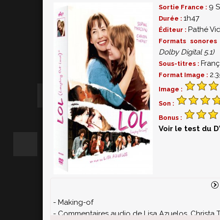
9 
Sortie France :
1h47
Durée :
Pathé Vi
Éditeur :
Formats sonores
Dolby Digital 5.1)
Franç
Sous-titres :
2.3
Format Image :
Image :
Son :
Bonus :
Voir le test du 
- Making-of
- Commentaires audio de Lisa Azuelos, Christa