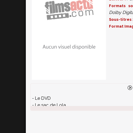
Formats s
Dolby Digita
Sous-titres 
Format Ima
- Le DVD
- Le sac de Lola
- Le journal intime de Lola
- La bande-originale du film