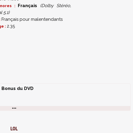
Français
(Dolby Stéréo,
onores :
l 5.1)
Français pour malentendants
:
2.35
ge :
Bonus du DVD
LOL