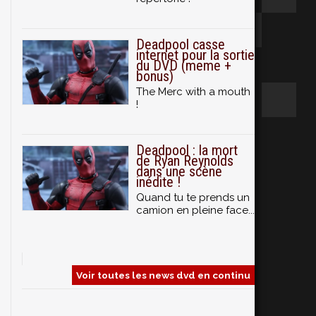
Deadpool casse
internet pour la sortie
du DVD (meme +
bonus)
The Merc with a mouth
!
Deadpool : la mort
de Ryan Reynolds
dans une scène
inédite !
Quand tu te prends un
camion en pleine face...
Voir toutes les news dvd en continu