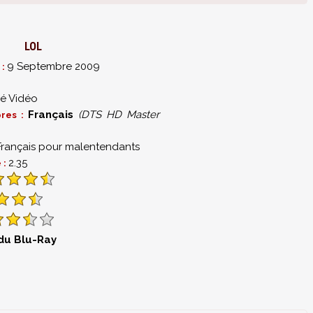
LOL
9 Septembre 2009
 :
é Vidéo
Français
(DTS HD Master
ores :
Français pour malentendants
2.35
 :
 du Blu-Ray