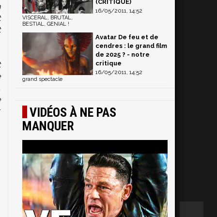
(CRITIQUE)
n
16/05/2011, 14:52
t
VISCERAL, BRUTAL,
BESTIAL, GENIAL !
t
Avatar De feu et de
cendres : le grand film
de 2025 ? - notre
critique
t
16/05/2011, 14:52
e
grand spectacle
.
e
VIDÉOS À NE PAS
r
e
MANQUER