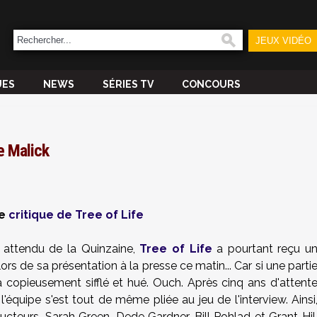
JEUX VIDÉO
UES
NEWS
SÉRIES TV
CONCOURS
ce Malick
re
critique de Tree of Life
 attendu de la Quinzaine,
Tree of Life
a pourtant reçu u
ors de sa présentation à la presse ce matin... Car si une parti
'a copieusement sifflé et hué. Ouch. Après cinq ans d'attent
 l'équipe s'est tout de même pliée au jeu de l'interview. Ainsi
ucteurs, Sarah Green, Dede Gardner, Bill Pohlad et Grant Hil