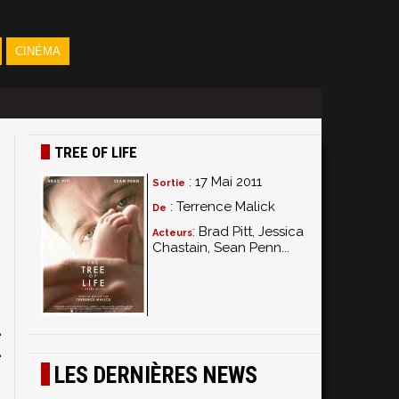
CINÉMA
TREE OF LIFE
: 17 Mai 2011
Sortie
: Terrence Malick
De
: Brad Pitt, Jessica
Acteurs
Chastain, Sean Penn...
n
e
e
LES DERNIÈRES NEWS
,
,