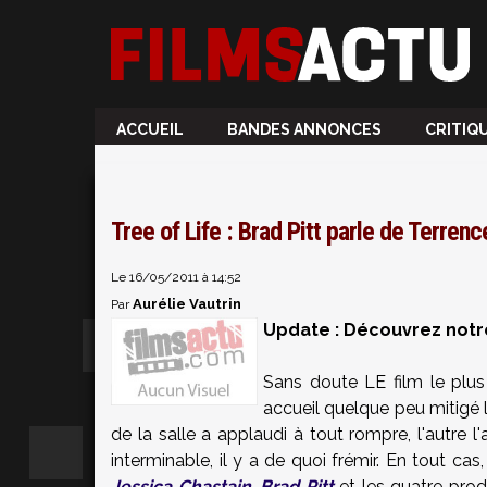
ACCUEIL
BANDES ANNONCES
CRITIQ
Tree of Life : Brad Pitt parle de Terren
Le 16/05/2011 à 14:52
Aurélie Vautrin
Par
Update : Découvrez not
Sans doute LE film le plus
accueil quelque peu mitigé l
de la salle a applaudi à tout rompre, l'autre l
interminable, il y a de quoi frémir. En tout cas,
Jessica Chastain
,
Brad Pitt
et les quatre prod