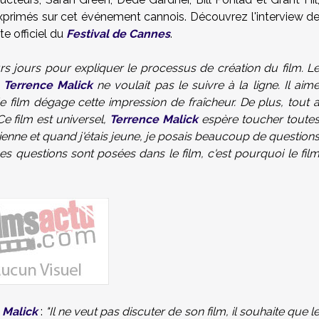
exprimés sur cet événement cannois. Découvrez l'interview d
ite officiel du
Festival de Cannes
.
eurs jours pour expliquer le processus de création du film. L
s
Terrence Malick
ne voulait pas le suivre à la ligne. Il aim
le film dégage cette impression de fraîcheur. De plus, tout 
Ce film est universel,
Terrence Malick
espère toucher toute
rétienne et quand j'étais jeune, je posais beaucoup de question
questions sont posées dans le film, c'est pourquoi le fil
 Malick
:
"Il ne veut pas discuter de son film, il souhaite que l