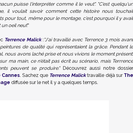
un puisse l'interpréter comme il le veut". "C'est quelqu'u
, il voulait savoir comment cette histoire nous touchai
nts pour tout, même pour le montage, c'est pourquoi il y avai
un oeil neuf."
ec
Terrence Malick
:
"J'ai travaillé avec Terrence 3 mois avan
peintures de qualité qui représentaient la grâce. Pendant l
al, nous avons laché prise et nous vivions le moment présent
ur ma main, ce n'était pas écrit au scénario, mais Terrrenc
nts peuvent se produire."
Découvrez aussi notre dossie
e Cannes
. Sachez que
Terrence Malick
travaille déjà sur
Th
mage
diffusée sur le net il y a quelques temps.