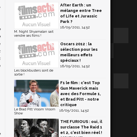
After Earth : un
e
mélange entre Tree
of Life et Jurassic
Park ?
16/05/2011, 14:52
e
M. Night Shyamalan sait
e
vendre ses films !
a
Oscars 2012 : la
sélection pour les
s
meilleurs effets
s
spéciaux !
m
16/05/2011, 14:52
Les blockbusters sont de
sortie !
F1 le film : c'est Top
Gun Maverick mais
avec des Formule 1,
et Brad Pitt - notre
critique
Le Brad Pitt Vroom Vroom
16/05/2011, 14:52
Show
THE FURIOUS : oui, il
surclasse The Raid 1
et 2, c'est bien réel !
e