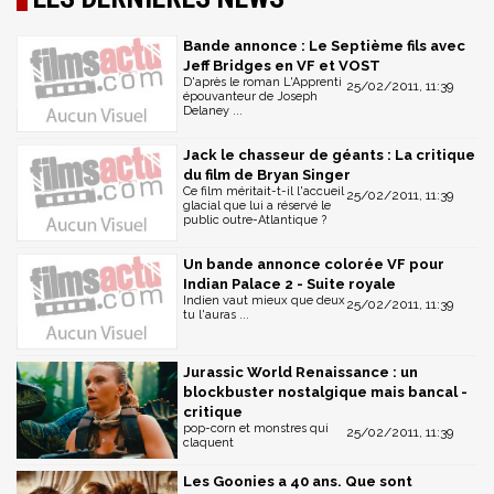
Bande annonce : Le Septième fils avec
Jeff Bridges en VF et VOST
D'après le roman L'Apprenti
25/02/2011, 11:39
épouvanteur de Joseph
Delaney ...
Jack le chasseur de géants : La critique
du film de Bryan Singer
Ce film méritait-t-il l'accueil
25/02/2011, 11:39
glacial que lui a réservé le
public outre-Atlantique ?
Un bande annonce colorée VF pour
Indian Palace 2 - Suite royale
Indien vaut mieux que deux
25/02/2011, 11:39
tu l'auras ...
Jurassic World Renaissance : un
blockbuster nostalgique mais bancal -
critique
pop-corn et monstres qui
25/02/2011, 11:39
claquent
Les Goonies a 40 ans. Que sont