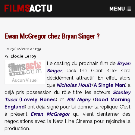
Ewan McGregor chez Bryan Singer ?
Le 25/02/2011 à 11:39
Elodie Leroy
Par
Le casting du prochain film de
Bryan
Singer
, Jack the Giant Killer, sera
décidément attractif. En effet, alors
que
Nicholas Hoult
(
A Single Man
) a
déjà pris possession du rôle titre, les acteurs
Stanley
Tucci
(
Lovely Bones
) et
Bill Nighy
(
Good Morning
England
) ont déjà signé pour lui donner la réplique. C'est
à présent
Ewan McGregor
qui vient d'entamer des
négociations avec la New Line Cinema pour rejoindre la
production.