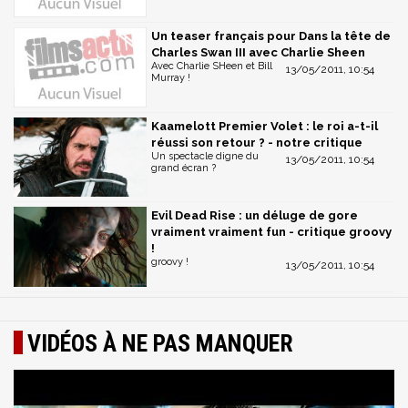
Un teaser français pour Dans la tête de
Charles Swan III avec Charlie Sheen
Avec Charlie SHeen et Bill
13/05/2011, 10:54
Murray !
Kaamelott Premier Volet : le roi a-t-il
réussi son retour ? - notre critique
Un spectacle digne du
13/05/2011, 10:54
grand écran ?
Evil Dead Rise : un déluge de gore
vraiment vraiment fun - critique groovy
!
groovy !
13/05/2011, 10:54
VIDÉOS À NE PAS MANQUER