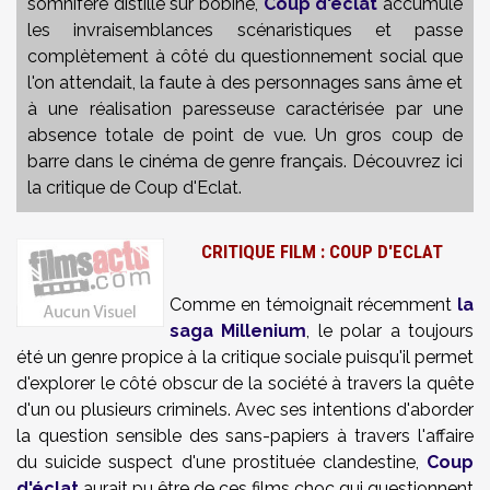
somnifère distillé sur bobine,
Coup d'éclat
accumule
les invraisemblances scénaristiques et passe
complètement à côté du questionnement social que
l'on attendait, la faute à des personnages sans âme et
à une réalisation paresseuse caractérisée par une
absence totale de point de vue. Un gros coup de
barre dans le cinéma de genre français. Découvrez ici
la critique de Coup d'Eclat.
CRITIQUE FILM : COUP D'ECLAT
Comme en témoignait récemment
la
saga Millenium
, le polar a toujours
été un genre propice à la critique sociale puisqu'il permet
d'explorer le côté obscur de la société à travers la quête
d'un ou plusieurs criminels. Avec ses intentions d'aborder
la question sensible des sans-papiers à travers l'affaire
du suicide suspect d'une prostituée clandestine,
Coup
d'éclat
aurait pu être de ces films choc qui questionnent