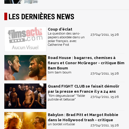
LES DERNIÈRES NEWS
Coup d'éclat
La question des sans-
27/04/2011, 15:26
papiers abordée dans un
polar français, avec
Catherine Frot
Road House : bagarres, chemises à
fleurs et Conor McGregor - critique Bim
Bam Boum
bim bam boum
27/04/2011, 15:26
Quand FIGHT CLUB se faisait démolir
par la presse en France il y a 24 ans
"film dégueulasse" "fable
27/04/2011, 15:26
putride et bêtasse"
Babylon : Brad Pitt et Margot Robbie
dans le Hollywood trash - critique
un bordel virtuose
27/04/2011, 15:26