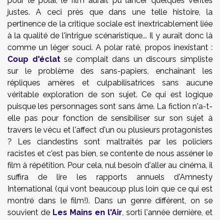
pour le polar, le film aurait pu lancer quelques vérités
justes. A ceci près que dans une telle histoire, la
pertinence de la critique sociale est inextricablement liée
à la qualité de l'intrigue scénaristique... Il y aurait donc là
comme un léger souci. A polar raté, propos inexistant :
Coup d'éclat
se complait dans un discours simpliste
sur le problème des sans-papiers, enchaînant les
répliques amères et culpabilisatrices sans aucune
véritable exploration de son sujet. Ce qui est logique
puisque les personnages sont sans âme. La fiction n'a-t-
elle pas pour fonction de sensibiliser sur son sujet à
travers le vécu et l'affect d'un ou plusieurs protagonistes
? Les clandestins sont maltraités par les policiers
racistes et c'est pas bien, se contente de nous asséner le
film à répétition. Pour cela, nul besoin d'aller au cinéma, il
suffira de lire les rapports annuels d'Amnesty
International (qui vont beaucoup plus loin que ce qui est
montré dans le film!). Dans un genre différent, on se
souvient de
Les Mains en l'Air
, sorti l'année dernière, et