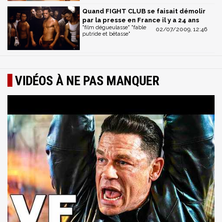
Quand FIGHT CLUB se faisait démolir
par la presse en France il y a 24 ans
"film dégueulasse" "fable
02/07/2009, 12:46
putride et bêtasse"
VIDÉOS À NE PAS MANQUER