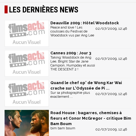
LES DERNIÈRES NEWS
Deauville 2009 : Hôtel Woodstock
Peace and love ! Les
02/07/2009, 12:46
coulisses du Festival de
Woodstock vus par Ang Lee
Cannes 2009 : Jour 3
Taking Woodstock de Ang
02/07/2009, 12:46
Lee, Bright Star de Jane
Campion, Humpday et aussi
THE DESCENT 2 !
Quand le chef op' de Wong Kar Wai
crache sur L'Odyssée de Pi ...
Sur sa photographie plus
02/07/2009, 12:46
exactement ...
Road House : bagarres, chemises à
fleurs et Conor McGregor - critique Bim
Bam Boum
bim bam boum
02/07/2009, 12:46