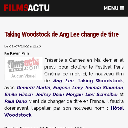
Taking Woodstock de Ang Lee change de titre
Le 02/07/2009 à 12:46
Kevin Prin
Par
Présenté à Cannes en Mai dernier et
prévu pour clotûrer le Festival Paris
Cinéma ce mois-ci, le nouveau film
de
Ang Lee
,
Taking Woodstock
,
avec
Demetri Martin
,
Eugene Levy
,
Imelda Staunton
,
Emile Hirsch
,
Jeffrey Dean Morgan
,
Liev Schreiber
et
Paul Dano
, vient de changer de titre en France. Il faudra
dorénavant l'appeller par son nouveau nom :
Hôtel
Woodstock
.