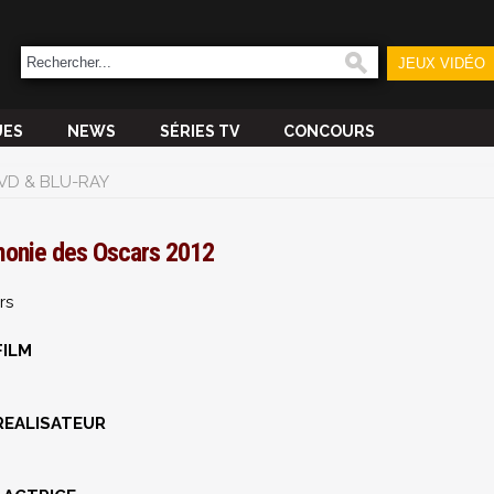
JEUX VIDÉO
UES
NEWS
SÉRIES TV
CONCOURS
VD & BLU-RAY
onie des Oscars 2012
rs
FILM
REALISATEUR