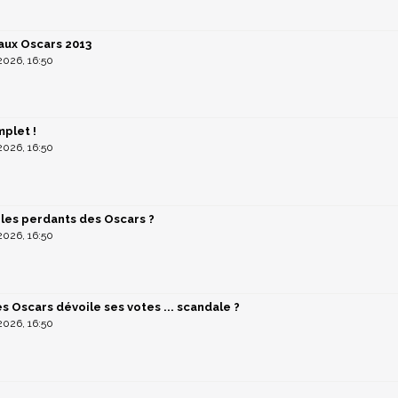
 aux Oscars 2013
026, 16:50
mplet !
026, 16:50
 les perdants des Oscars ?
026, 16:50
Oscars dévoile ses votes ... scandale ?
026, 16:50