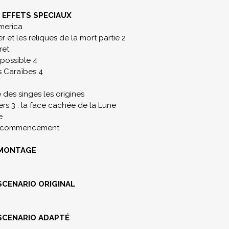
 EFFETS SPECIAUX
merica
r et les reliques de la mort partie 2
ret
mpossible 4
s Caraïbes 4
 des singes les origines
rs 3 : la face cachée de la Lune
e
le commencement
 MONTAGE
SCENARIO ORIGINAL
SCENARIO ADAPTÉ