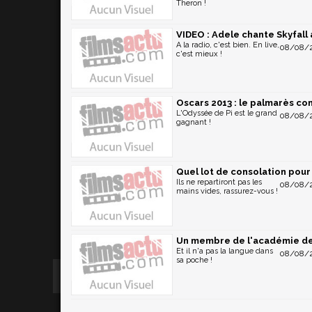
Theron !
VIDEO : Adele chante Skyfall
A la radio, c'est bien. En live,
08/08/2
c'est mieux !
Oscars 2013 : le palmarès co
L'Odyssée de Pi est le grand
08/08/2
gagnant !
Quel lot de consolation pour
Ils ne repartiront pas les
08/08/2
mains vides, rassurez-vous !
Un membre de l'académie des 
Et il n'a pas la langue dans
08/08/2
sa poche !