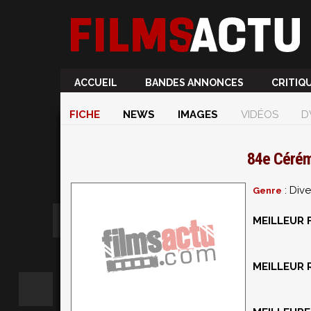
ACCUEIL
BANDES ANNONCES
CRITIQ
FICHE
NEWS
IMAGES
VIDÉOS
D
84e Cérém
: Dive
Genre
MEILLEUR 
MEILLEUR 