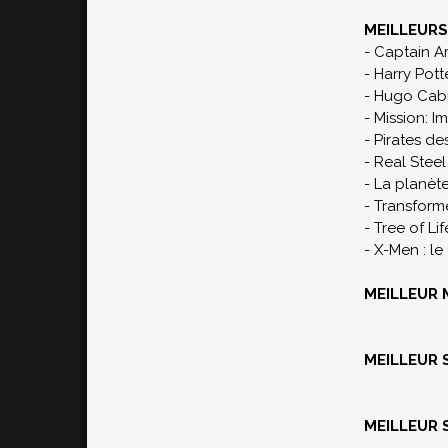
MEILLEURS
-
Captain A
-
Harry Potte
-
Hugo Cab
-
Mission: I
-
Pirates de
-
Real Steel
-
La planète
-
Transforme
-
Tree of Lif
-
X-Men : 
MEILLEUR
MEILLEUR 
MEILLEUR 