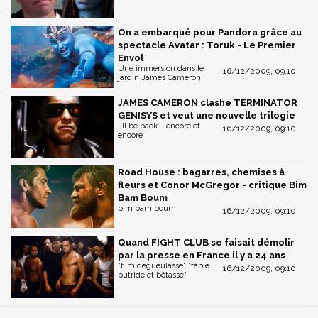
On a embarqué pour Pandora grâce au
spectacle Avatar : Toruk - Le Premier
Envol
Une immersion dans le
16/12/2009, 09:10
jardin James Cameron
JAMES CAMERON clashe TERMINATOR
GENISYS et veut une nouvelle trilogie
I'll be back... encore et
16/12/2009, 09:10
encore
Road House : bagarres, chemises à
fleurs et Conor McGregor - critique Bim
Bam Boum
bim bam boum
16/12/2009, 09:10
Quand FIGHT CLUB se faisait démolir
par la presse en France il y a 24 ans
"film dégueulasse" "fable
16/12/2009, 09:10
putride et bêtasse"