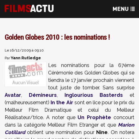
Golden Globes 2010 : les nominations !
Le 16/12/2009 à 09:10
Yann Rutledge
Par
Les nominations pour la 67ème
Cérémonie des Golden Globes qui se
tiendra le 17 janvier prochain viennent
tout juste de tomber. Sans surprise
Avatar
,
Démineurs
,
Inglourious Basterds
et
(malheureusement)
In the Air
sont en lice pour le prix du
Meilleur Film Dramatique et celui du Meilleur
Réalisateur/trice.
A noter que
Un Prophète
concourt
dans la catégorie Meilleur Film Etranger et que
Marion
Cotillard
obtient une nomination pour
Nine
. On notera