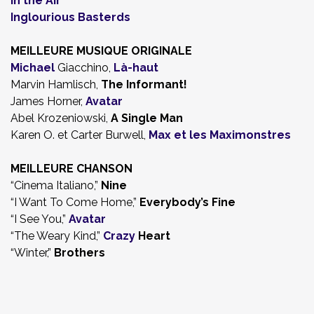
In the Air
Inglourious Basterds
MEILLEURE MUSIQUE ORIGINALE
Michael
Giacchino,
Là-haut
Marvin Hamlisch,
The Informant!
James Horner,
Avatar
Abel Krozeniowski,
A Single Man
Karen O. et Carter Burwell,
Max et les Maximonstres
MEILLEURE CHANSON
“Cinema Italiano,”
Nine
“I Want To Come Home,”
Everybody’s Fine
“I See You,”
Avatar
“The Weary Kind,”
Crazy
Heart
“Winter,”
Brothers