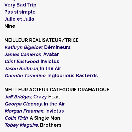
Very Bad Trip
Pas si simple
Julie et Julia
Nine
MEILLEUR REALISATEUR/TRICE
Kathryn Bigelow
,
Démineurs
James Cameron
,
Avatar
Clint Eastwood
,
Invictus
Jason Reitman
,
In the Air
Quentin Tarantino
,
Inglourious Basterds
MEILLEUR ACTEUR
CATEGORIE
DRAMATIQUE
Jeff Bridges
,
Crazy
Heart
George Clooney
,
In the Air
Morgan Freeman
,
Invictus
Colin Firth
,
A Single Man
Tobey Maguire
,
Brothers