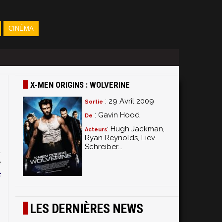
CINÉMA
X-MEN ORIGINS : WOLVERINE
: 29 Avril 2009
Sortie
: Gavin Hood
De
: Hugh Jackman,
Acteurs
Ryan Reynolds, Liev
Schreiber...
t
e
c
s
LES DERNIÈRES NEWS