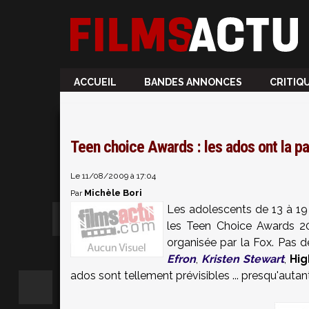
ACCUEIL
BANDES ANNONCES
CRITIQ
Teen choice Awards : les ados ont la pa
Le 11/08/2009 à 17:04
Michèle Bori
Par
Les adolescents de 13 à 19 
les Teen Choice Awards 20
organisée par la Fox. Pas d
Efron
,
Kristen Stewart
,
Hig
ados sont tellement prévisibles ... presqu'autan