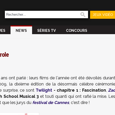
JEUX VIDÉO
UES
NEWS
SÉRIES TV
CONCOURS
role
ans ont parlé : leurs films de l'année ont été dévoilés duran
09, la dixième édition de la désormais célèbre cérémoni
e surprise, ce sont
Twilight
- chapitre 1 : Fascination
,
Za
h School Musical 3
et touti quanti qui ont raflé la mise. Le
t que les jurys du
festival de Cannes
, c'est dire !