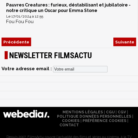
Pauvres Creatures : furieux, déstabilisant et jubilatoire -
notre critique un Oscar pour Emma Stone
Le 17/01/2024 à 12:55
Fou Fou Fou
Précédente
Suivante
NEWSLETTER FILMSACTU
Votre adresse email :
MENTIONS LÉGALES
|
CGU
|
CGV
|
POLITIQUE DONNÉES PERSONNELLES
|
COOKIES
|
PRÉFÉRENCE COOKIES
|
CONTACT
Depuis 2007, FilmsActu couvre l'actualité des films et séries au cinéma, à la TV